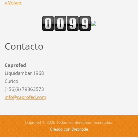
« Volver
Contacto
Caprofed
Liquidambar 1968
Curicó
(+56)(9) 79863573
info@cap
rofed.co
m
Caprofed © 2025 Todos los derechos reservados.
Creado con Webnode