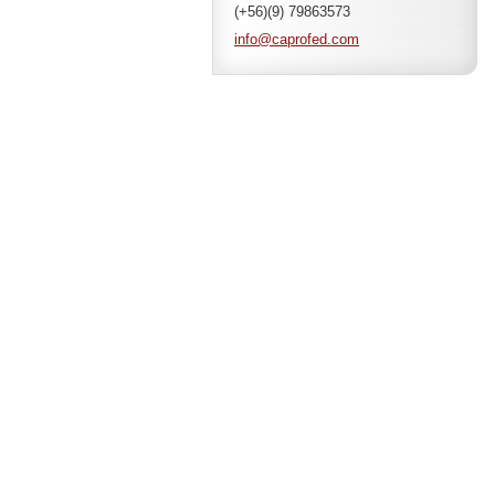
(+56)(9) 79863573
info@cap
rofed.co
m